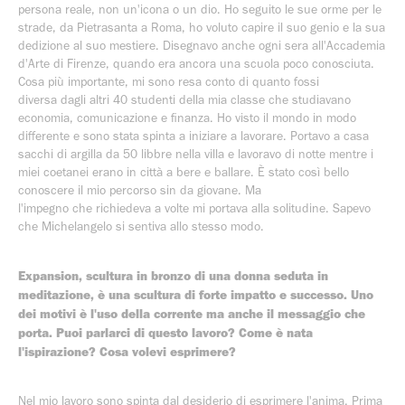
persona reale, non un'icona o un dio. Ho seguito le sue orme per le
strade, da Pietrasanta a Roma, ho voluto capire il suo genio e la sua
dedizione al suo mestiere. Disegnavo anche ogni sera all'Accademia
d'Arte di Firenze, quando era ancora una scuola poco conosciuta.
Cosa più importante, mi sono resa conto di quanto fossi
diversa dagli altri 40 studenti della mia classe che studiavano
economia, comunicazione e finanza. Ho visto il mondo in modo
differente e sono stata spinta a iniziare a lavorare. Portavo a casa
sacchi di argilla da 50 libbre nella villa e lavoravo di notte mentre i
miei coetanei erano in città a bere e ballare. È stato così bello
conoscere il mio percorso sin da giovane. Ma
l'impegno che richiedeva a volte mi portava alla solitudine. Sapevo
che Michelangelo si sentiva allo stesso modo.
Expansion, scultura in bronzo di una donna seduta in
meditazione, è una scultura di forte impatto e successo. Uno
dei motivi è l'uso della corrente ma anche il messaggio che
porta. Puoi parlarci di questo lavoro? Come è nata
l'ispirazione? Cosa volevi esprimere?
Nel mio lavoro sono spinta dal desiderio di esprimere l'anima. Prima