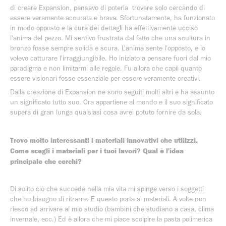
di creare Expansion, pensavo di poterla trovare solo cercando di
essere veramente accurata e brava. Sfortunatamente, ha funzionato
in modo opposto e la cura dei dettagli ha effettivamente ucciso
l'anima del pezzo. Mi sentivo frustrata dal fatto che una scultura in
bronzo fosse sempre solida e scura. L'anima sente l'opposto, e io
volevo catturare l'irraggiungibile. Ho iniziato a pensare fuori dal mio
paradigma e non limitarmi alle regole. Fu allora che capii quanto
essere visionari fosse essenziale per essere veramente creativi.
Dalla creazione di Expansion ne sono seguiti molti altri e ha assunto
un significato tutto suo. Ora appartiene al mondo e il suo significato
supera di gran lunga qualsiasi cosa avrei potuto fornire da sola.
Trovo molto interessanti i materiali innovativi che utilizzi.
Come scegli i materiali per i tuoi lavori? Qual è l'idea
principale che cerchi?
Di solito ciò che succede nella mia vita mi spinge verso i soggetti
che ho bisogno di ritrarre. E questo porta ai materiali. A volte non
riesco ad arrivare al mio studio (bambini che studiano a casa, clima
invernale, ecc.) Ed è allora che mi piace scolpire la pasta polimerica