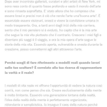
Dopo aver incontrato galleristi, curatori e altri artisti di New York, mi
sono resa conto di quanto fosse profondo e vasto il mondo dell'arte
e sono rimasta sopraffatta. E' stato allora che ho compreso che
essere bravi e precisi non è ciò che rende l'arte una"buona arte". È
essenziale essere visionari, onesti e vivere la condizione umana in
modo trasparente. Ora, a tanti anni dagli inizi della mia carriera,
sento che il mio pensiero si è evoluto, ho capito che è la mia arte
che segue la mia vita piuttosto che il contrario. Crescere i miei figli e
diventare più saggi è il viaggio, e ora la mia opera d'arte segue le
storie della mia vita. Essendo aperta, vulnerabile e onesta durante la
creazione, posso connettermi agli altri attraverso l'arte.
Perché scegli di fare riferimento a modelli reali quando lavori
sulle tue sculture? È correlato alla tua ricerca di rappresentare
la verità e il reale?
I modelli di vita reale mi offrono l'opportunità di vedere la natura così
com'è, non come penso che sia. Creare esclusivamente dalla mente
è molto limitante. Essendo una generazione lontana dalla realtà,
l'idea della realtà della mente è perfettamente organizzata,
ridondante e semplicistica. Io inseguo il caos della natura perché