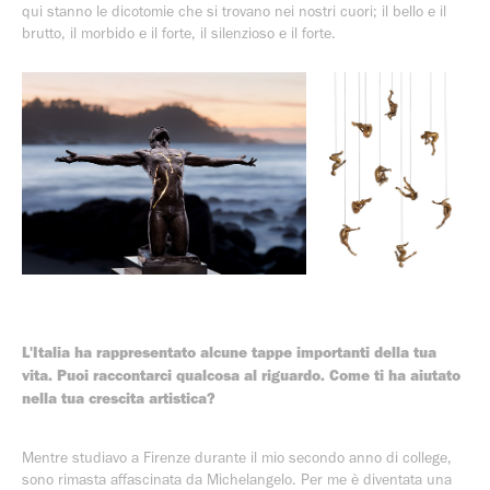
qui stanno le dicotomie che si trovano nei nostri cuori; il bello e il
brutto, il morbido e il forte, il silenzioso e il forte.
L'Italia ha rappresentato alcune tappe importanti della tua
vita. Puoi raccontarci qualcosa al riguardo. Come ti ha aiutato
nella tua crescita artistica?
Mentre studiavo a Firenze durante il mio secondo anno di college,
sono rimasta affascinata da Michelangelo. Per me è diventata una