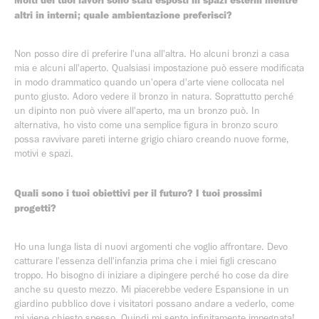
Molti dei tuoi lavori sono stati esposti in spazi esterni mentre
altri in interni; quale ambientazione preferisci?
Non posso dire di preferire l'una all'altra. Ho alcuni bronzi a casa
mia e alcuni all'aperto. Qualsiasi impostazione può essere modificata
in modo drammatico quando un'opera d'arte viene collocata nel
punto giusto. Adoro vedere il bronzo in natura. Soprattutto perché
un dipinto non può vivere all'aperto, ma un bronzo può. In
alternativa, ho visto come una semplice figura in bronzo scuro
possa ravvivare pareti interne grigio chiaro creando nuove forme,
motivi e spazi.
Quali sono i tuoi obiettivi per il futuro? I tuoi prossimi
progetti?
Ho una lunga lista di nuovi argomenti che voglio affrontare. Devo
catturare l'essenza dell'infanzia prima che i miei figli crescano
troppo. Ho bisogno di iniziare a dipingere perché ho cose da dire
anche su questo mezzo. Mi piacerebbe vedere Espansione in un
giardino pubblico dove i visitatori possano andare a vederlo, come
mi viene chiesto spesso. Quindi mi sento infinitamente impegnata!