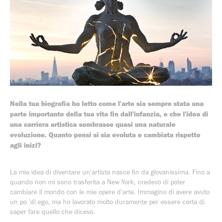
Nella tua biografia ho letto come l'arte sia sempre stata una
parte importante della tua vita fin dall'infanzia, e che l'idea di
una carriera artistica sembrasse quasi una naturale
evoluzione. Quanto pensi si sia evoluta e cambiata rispetto
agli inizi?
La mia idea di diventare un'artista nasce fin da giovanissima. Fino a
quando non mi sono trasferita a New York, credevo di poter
cambiare il mondo con le mie opere d'arte. Immagino di avere avuto
un po 'di ego, ma ho lavorato molto duramente per essere certa di
saper fare quello che dicevo.