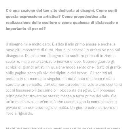
C'è una sezione del tuo sito dedicata ai disegni. Come senti
questa espressione artistica? Come propedeutica alla
realizzazione delle sculture o come qualcosa di distaccato e
importante di per sé?
Il disegno mi è molto caro. È stato il mio primo amore e anche la
base più importante di tutto. Non puoi essere un artista se non sai
disegnare. Di solito non disegno una scultura prima di iniziare a
scolpire, ma a volte schizzo prima varie idee. Quando guardo gli
schizzi di grandi artisti, in qualche modo sento che i tratti di grafite
sulle pagine sono più vivi dei dipinti o dei bronzi. Gli schizzi mi
portano in un momento singolare in cui è nata un'idea o è stato
studiato un concetto. L'artista non avrebbe mai voluto che così tanti
occhi fissassero il taccuino o il blocco da disegno. È il processo
principale per trovare se stessi; messa a terra prima del volo. C'è
un'immediatezza e un'onestà che accompagna la comunicazione
privata di un semplice foglio e matita. Un giorno potrei scrivere un
libro a riguardo.