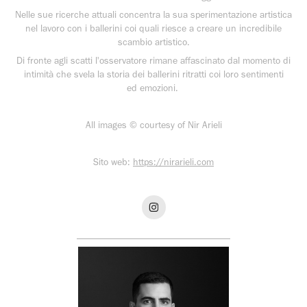
Nelle sue ricerche attuali concentra la sua sperimentazione artistica
nel lavoro con i ballerini coi quali riesce a creare un incredibile
scambio artistico.
Di fronte agli scatti l'osservatore rimane affascinato dal momento di
intimità che svela la storia dei ballerini ritratti coi loro sentimenti
ed emozioni.
All images © courtesy of Nir Arieli
Sito web:
https://nirarieli.com
________________________________