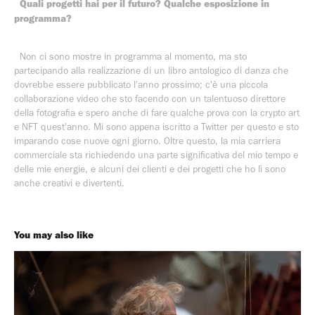
Quali progetti hai per il futuro? Qualche esposizione in
programma?
Non ci sono mostre in programma al momento, ma sto
partecipando alla realizzazione di un libro antologico di danza che
dovrebbe essere pubblicato l'anno prossimo; c'è una piccola
collaborazione video che sto facendo con un talentuoso direttore
della fotografia e spero anche di fare qualche prova con la crypto art
e NFT quest'anno. Mi sono appena iscritto a Twitter per questo e sto
imparando cose nuove ogni giorno. Oltre questo, la mia carriera
commerciale sta richiedendo una parte significativa del mio tempo e
delle mie energie, e alcuni dei clienti e dei progetti che ho lì sono
anche creativi e divertenti.
You may also like