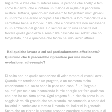
Riguarda le idee che mi interessano, le persone che scelgo e temi
come la danza, che è lontana un milione di miglia dal panorama
militare. Tuttavia, quando ero nell'esercito fotografavo molti giovani
in uniforme che erano occupati a far riflettere la loro mascolinità e a
camuffare bene la loro volubilità, che è considerata non necessaria
in un ambiente del genere. Ho sempre avuto una capacità nel
trovare quella gentilezza e sensibilità nascoste nei soldati che ho
fotografato, che è qualcosa che faccio nel mio lavoro attuale.
Hai qualche lavoro a cui sei particolarmente affezionato?
Qualcuno che ti piacerebbe riprendere per una nuova
evoluzione, ad esempio?
Di solito non ho quella sensazione di voler tornare ai vecchi lavori.
Quando sto terminando un progetto, è un momento molto
emozionante e di solito sono in pace con esso. È un "segno di
spunta" per me e sto incanalando le mie energie per fare qualcosa
che non ho mai fatto prima. Ogni progetto è un piccolo pezzo in un
saggio visivo più grande che sto creando, raccontando la storia dei
ballerini in particolare e talvolta il mondo dei ballerini in generale.
Spero che un giorno le persone possano guardare questo corpus di