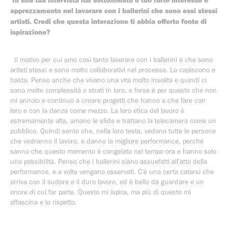
In una tua intervista hai sottolineato il tuo forte interesse e
apprezzamento nel lavorare con i ballerini che sono essi stessi
artisti. Credi che questa interazione ti abbia offerto fonte di
ispirazione?
Il motivo per cui amo così tanto lavorare con i ballerini è che sono
artisti stessi e sono molto collaborativi nel processo. Lo capiscono e
basta. Penso anche che vivano una vita molto insolita e quindi ci
sono molte complessità e strati in loro, e forse è per questo che non
mi annoio e continuo a creare progetti che hanno a che fare con
loro e con la danza come mezzo. La loro etica del lavoro è
estremamente alta, amano le sfide e trattano la telecamera come un
pubblico. Quindi sento che, nella loro testa, vedono tutte le persone
che vedranno il lavoro, e danno la migliore performance, perché
sanno che questo momento è congelato nel tempo ora e hanno solo
una possibilità. Penso che i ballerini siano assuefatti all'atto della
performance, e a volte vengano osservati. C'è una certa catarsi che
arriva con il sudore e il duro lavoro, ed è bello da guardare e un
onore di cui far parte. Questo mi ispira, ma più di questo mi
affascina e lo rispetto.