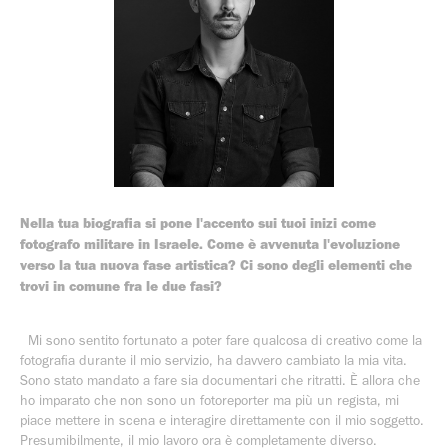
Nella tua biografia si pone l'accento sui tuoi inizi come
fotografo militare in Israele. Come è avvenuta l'evoluzione
verso la tua nuova fase artistica? Ci sono degli elementi che
trovi in comune fra le due fasi?
Mi sono sentito fortunato a poter fare qualcosa di creativo come la
fotografia durante il mio servizio, ha davvero cambiato la mia vita.
Sono stato mandato a fare sia documentari che ritratti. È allora che
ho imparato che non sono un fotoreporter ma più un regista, mi
piace mettere in scena e interagire direttamente con il mio soggetto.
Presumibilmente, il mio lavoro ora è completamente diverso.