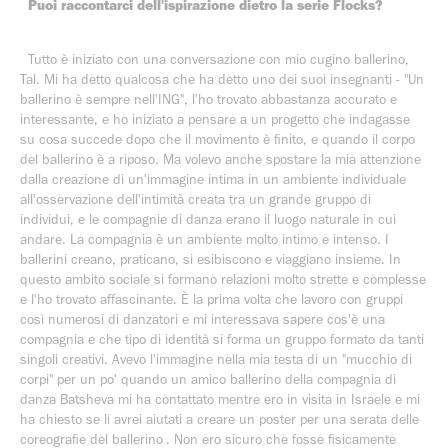
Puoi raccontarci dell'ispirazione dietro la serie Flocks?
Tutto è iniziato con una conversazione con mio cugino ballerino,
Tal. Mi ha detto qualcosa che ha detto uno dei suoi insegnanti - "Un
ballerino è sempre nell'ING", l'ho trovato abbastanza accurato e
interessante, e ho iniziato a pensare a un progetto che indagasse
su cosa succede dopo che il movimento è finito, e quando il corpo
del ballerino è a riposo. Ma volevo anche spostare la mia attenzione
dalla creazione di un'immagine intima in un ambiente individuale
all'osservazione dell'intimità creata tra un grande gruppo di
individui, e le compagnie di danza erano il luogo naturale in cui
andare. La compagnia è un ambiente molto intimo e intenso. I
ballerini creano, praticano, si esibiscono e viaggiano insieme. In
questo ambito sociale si formano relazioni molto strette e complesse
e l'ho trovato affascinante. È la prima volta che lavoro con gruppi
così numerosi di danzatori e mi interessava sapere cos'è una
compagnia e che tipo di identità si forma un gruppo formato da tanti
singoli creativi. Avevo l'immagine nella mia testa di un "mucchio di
corpi" per un po' quando un amico ballerino della compagnia di
danza Batsheva mi ha contattato mentre ero in visita in Israele e mi
ha chiesto se li avrei aiutati a creare un poster per una serata delle
coreografie del ballerino . Non ero sicuro che fosse fisicamente