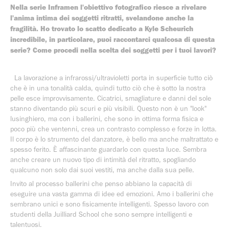
Nella serie Inframen l'obiettivo fotografico riesce a rivelare
l'anima intima dei soggetti ritratti, svelandone anche la
fragilità. Ho trovato lo scatto dedicato a Kyle Scheurich
incredibile, in particolare, puoi raccontarci qualcosa di questa
serie? Come procedi nella scelta dei soggetti per i tuoi lavori?
La lavorazione a infrarossi/ultravioletti porta in superficie tutto ciò
che è in una tonalità calda, quindi tutto ciò che è sotto la nostra
pelle esce improvvisamente. Cicatrici, smagliature e danni del sole
stanno diventando più scuri e più visibili. Questo non è un "look"
lusinghiero, ma con i ballerini, che sono in ottima forma fisica e
poco più che ventenni, crea un contrasto complesso e forze in lotta.
Il corpo è lo strumento del danzatore, è bello ma anche maltrattato e
spesso ferito. È affascinante guardarlo con questa luce. Sembra
anche creare un nuovo tipo di intimità del ritratto, spogliando
qualcuno non solo dai suoi vestiti, ma anche dalla sua pelle.
Invito al processo ballerini che penso abbiano la capacità di
eseguire una vasta gamma di idee ed emozioni. Amo i ballerini che
sembrano unici e sono fisicamente intelligenti. Spesso lavoro con
studenti della Juilliard School che sono sempre intelligenti e
talentuosi.