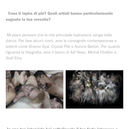
Cosa ti ispira di più? Quali artisti hanno particolarmente
segnato la tua crescita?
Mi piace pensare che la mia principale ispirazione venga dalla
danza. Per fare alcuni nomi, amo le coreografe contemporanee e
potenti come Sharon Eyal, Crystal Pite e Aszure Barton. Per quanto
riguarda la fotografia, amo il lavoro di Adi Ness, Michal Chelbin e
Asaf Einy.