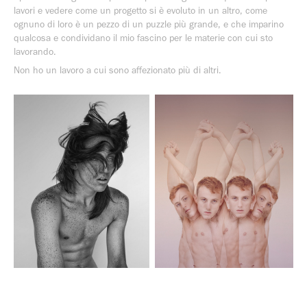
lavori e vedere come un progetto si è evoluto in un altro, come
ognuno di loro è un pezzo di un puzzle più grande, e che imparino
qualcosa e condividano il mio fascino per le materie con cui sto
lavorando.
Non ho un lavoro a cui sono affezionato più di altri.