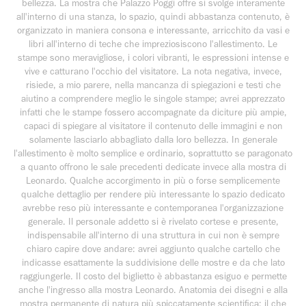
bellezza. La mostra che Palazzo Poggi offre si svolge interamente
all'interno di una stanza, lo spazio, quindi abbastanza contenuto, è
organizzato in maniera consona e interessante, arricchito da vasi e
libri all'interno di teche che impreziosiscono l'allestimento. Le
stampe sono meravigliose, i colori vibranti, le espressioni intense e
vive e catturano l'occhio del visitatore. La nota negativa, invece,
risiede, a mio parere, nella mancanza di spiegazioni e testi che
aiutino a comprendere meglio le singole stampe; avrei apprezzato
infatti che le stampe fossero accompagnate da diciture più ampie,
capaci di spiegare al visitatore il contenuto delle immagini e non
solamente lasciarlo abbagliato dalla loro bellezza. In generale
l'allestimento è molto semplice e ordinario, soprattutto se paragonato
a quanto offrono le sale precedenti dedicate invece alla mostra di
Leonardo. Qualche accorgimento in più o forse semplicemente
qualche dettaglio per rendere più interessante lo spazio dedicato
avrebbe reso più interessante e contemporanea l'organizzazione
generale. Il personale addetto si è rivelato cortese e presente,
indispensabile all'interno di una struttura in cui non è sempre
chiaro capire dove andare: avrei aggiunto qualche cartello che
indicasse esattamente la suddivisione delle mostre e da che lato
raggiungerle. Il costo del biglietto è abbastanza esiguo e permette
anche l'ingresso alla mostra Leonardo. Anatomia dei disegni e alla
mostra permanente di natura più spiccatamente scientifica; il che