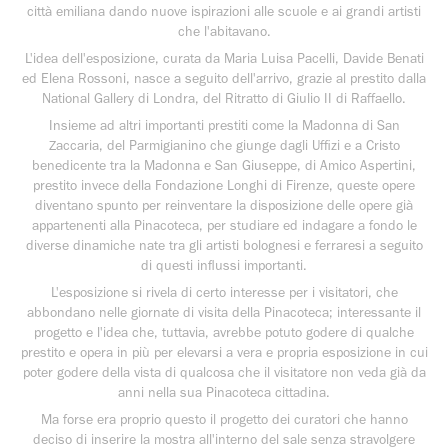
città emiliana dando nuove ispirazioni alle scuole e ai grandi artisti
che l'abitavano.
L'idea dell'esposizione, curata da Maria Luisa Pacelli, Davide Benati
ed Elena Rossoni, nasce a seguito dell'arrivo, grazie al prestito dalla
National Gallery di Londra, del Ritratto di Giulio II di Raffaello.
Insieme ad altri importanti prestiti come la Madonna di San
Zaccaria, del Parmigianino che giunge dagli Uffizi e a Cristo
benedicente tra la Madonna e San Giuseppe, di Amico Aspertini,
prestito invece della Fondazione Longhi di Firenze, queste opere
diventano spunto per reinventare la disposizione delle opere già
appartenenti alla Pinacoteca, per studiare ed indagare a fondo le
diverse dinamiche nate tra gli artisti bolognesi e ferraresi a seguito
di questi influssi importanti.
L'esposizione si rivela di certo interesse per i visitatori, che
abbondano nelle giornate di visita della Pinacoteca; interessante il
progetto e l'idea che, tuttavia, avrebbe potuto godere di qualche
prestito e opera in più per elevarsi a vera e propria esposizione in cui
poter godere della vista di qualcosa che il visitatore non veda già da
anni nella sua Pinacoteca cittadina.
Ma forse era proprio questo il progetto dei curatori che hanno
deciso di inserire la mostra all'interno del sale senza stravolgere