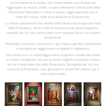
eccessivamente il museo, che rimane fedele a sé stesso; per
raggiungere la mostra, infatti, si passa attraverso tutte le sale della
Pinacoteca Nazionale in ordine di epoca, raggiungendola solo a
metà del museo, nella zona dedicata al Cinquecento.
Lo stesso allestimento non risulta infatti distaccarsi troppo dal resto
della Pinacoteca, dando l'idea di esserne quasi parte integrante
costante per chi non avesse letto o non sapesse fosse una mostra
temporanea.
Personale numeroso e presente in ogni stanza, gentile e disponibile
in accoglienza, leggermente sbrigativo in biglietteria.
Una mostra con un costo leggermente superiore rispetto alla media
di mostre del genere, ma con lo stesso biglietto è possibile vedere
anche il resto delle sale della Pinacoteca. Consigliata per chi non
conosce la Pinacoteca o per gli esperti e amanti del settore; per il
resto trascurabile.